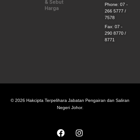
& Sebut
Phone: 07 -
Harga
266 5777 /
7578
Fax: 07 -
290 8770 /
8771
© 2026 Hakcipta Terpelihara Jabatan Pengairan dan Saliran
Negeri Johor.
F
I
a
n