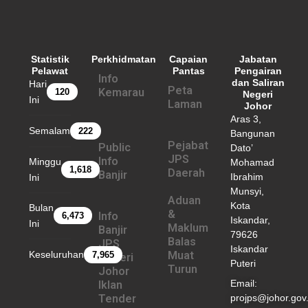
Statistik
Perkhidmatan
Capaian
Jabatan
Pelawat
Pantas
Pengairan
Info
dan Saliran
Hari
Peta
Kemarau
120
Negeri
Ini
Laman
Johor
Aras 3,
Semalam
222
Bangunan
Pejabat
Public
Dato’
JPS
Info
Minggu
Mohamad
1,618
Daerah
Banjir
Ibrahim
Ini
Munsyi,
Aduan
Kota
Bulan
&
Info
6,473
Iskandar,
Ini
Maklum
Banjir
79626
Balas
JPS
Iskandar
Keseluruhan
Muat
7,965
Negeri
Puteri
Turun
Johor
Email:
Iklan
Tender
projps@johor.gov